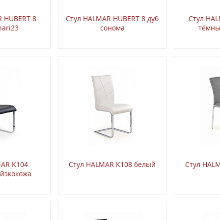
R HUBERT 8
Стул HALMAR HUBERT 8 дуб
Стул HA
nari23
сонома
тёмны
MAR K104
Стул HALMAR K108 белый
Стул HAL
йэкокожа