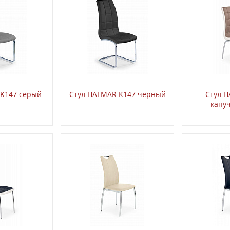
 K147 серый
Стул HALMAR K147 черный
Стул 
капу