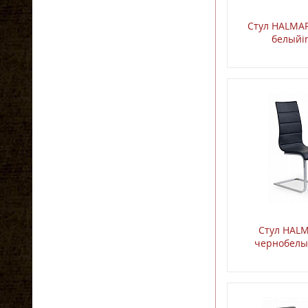
Стул HALMA
белыйi
Стул HAL
чернобелы