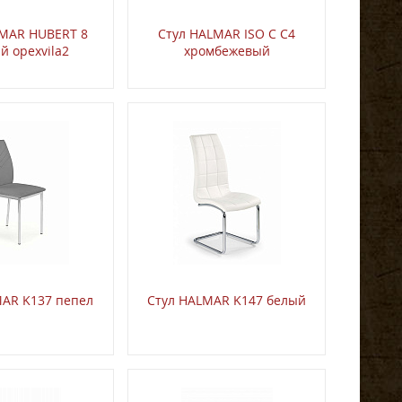
LMAR HUBERT 8
Стул HALMAR ISO C C4
й орехvila2
хромбежевый
MAR K137 пепел
Стул HALMAR K147 белый