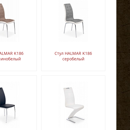
HALMAR K186
Стул HALMAR K186
чинобелый
серобелый