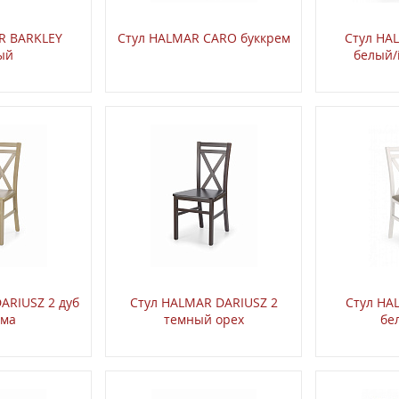
R BARKLEY
Стул HALMAR CARO буккрем
Стул HA
ый
белый/
ARIUSZ 2 дуб
Стул HALMAR DARIUSZ 2
Стул HA
ома
темный орех
бе