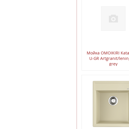
Мойкa OMOIKIRI Kata
U-GR Artgranit/leni
grey