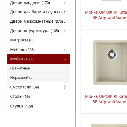
Кофемашины
FABER
Двери входные
(170)
Микроволновки
KRONA
Luxor(Люксор)
Двери для бани и сауны
(2)
Мойкa OMOIKIRI Kata
BE Artgranit/вани
Поверхности газовые
SHINDO
Гарда
Двери для бани
Двери межкомнатные
(375)
Поверхности электрические
TEKA
МагнаБел
Амати
Дверная фурнитура
(105)
Холодильники
ПРОМЕТ
Бона
Arni (Арни)
Матрасы
(0)
Сталлер
Двери из массива ольхи
Arni Lux
Мебель
(286)
Массив сосны
Lockit (Локит)
Комплекты
Мойки
(100)
Экошпон STARK
VELA (ВЕЛА)
Кресла
Гранитные
Экошпон DEFORM
Нора-M
Кровати
Нержавейка
Экошпон PORTAS
Мебель Sheffilton
Смесители
(39)
ЭКОШПОН СЕРИЯ "F"
Мебель для ванных комнат
Для кухни
Столы
Мойкa OMOIKIRI Kata
(56)
BE Artgranit/вани
ЭКОШПОН СЕРИЯ "L"
Прихожие
Стулья
(129)
ЭКОШПОН Серия "S"
Пуфы
ЭКОШПОН СЕРИЯ "v"
Стеллажи