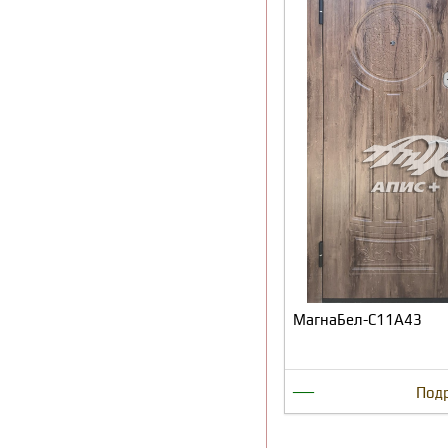
МагнаБел-С11А43
—
Под