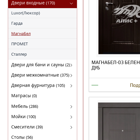
Кофемашины
FABER
Двери входные
(170)
Микроволновки
KRONA
Luxor(Люксор)
Поверхности газовые
SHINDO
Гарда
Поверхности электрические
TEKA
МагнаБел
Холодильники
ПРОМЕТ
Сталлер
МАГНАБЕЛ-03 БЕЛЕ
Двери для бани и сауны
(2)
ДУБ
Двери для бани
Двери межкомнатные
(375)
—
Амати
Дверная фурнитура
(105)
Под
Бона
Arni (Арни)
Матрасы
(0)
Двери из массива ольхи
Arni Lux
Мебель
(286)
Массив сосны
Lockit (Локит)
Комплекты
Мойки
(100)
Экошпон STARK
VELA (ВЕЛА)
Кресла
Гранитные
Смесители
(39)
Экошпон DEFORM
Нора-M
Кровати
Нержавейка
Для кухни
Столы
(56)