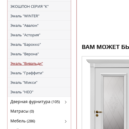
ЭКОШПОН СЕРИЯ "К"
Эмаль "WINTER"
Эмаль "Авалон"
Эмаль "Астория"
Эмаль "Барокко"
ВАМ МОЖЕТ Б
Эмаль "Верона"
Эмаль "Вивальди"
Эмаль "Граффити"
Эмаль "Микси"
Эмаль "НЕО"
Дверная фурнитура
(105)
Arni (Арни)
Матрасы
(0)
Arni Lux
Мебель
(286)