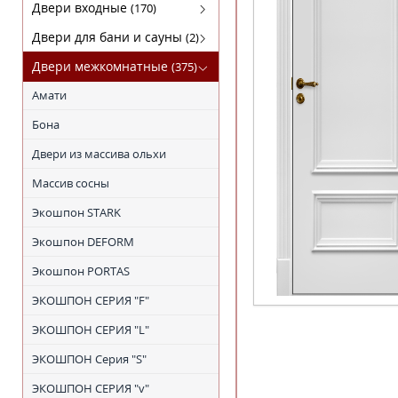
Кофемашины
FABER
Двери входные
(170)
Микроволновки
KRONA
Luxor(Люксор)
Двери для бани и сауны
(2)
Поверхности газовые
SHINDO
Гарда
Двери для бани
Двери межкомнатные
(375)
Поверхности электрические
TEKA
МагнаБел
Амати
Холодильники
ПРОМЕТ
Бона
Сталлер
Двери из массива ольхи
Массив сосны
Экошпон STARK
Экошпон DEFORM
Экошпон PORTAS
ЭКОШПОН СЕРИЯ "F"
ЭКОШПОН СЕРИЯ "L"
ЭКОШПОН Серия "S"
ЭКОШПОН СЕРИЯ "v"