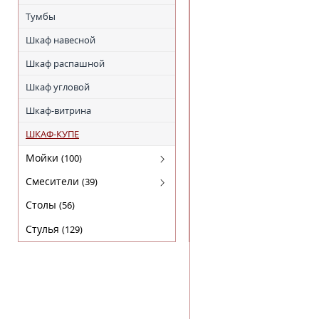
ЭКОШПОН СЕРИЯ "К"
Тумбы
Эмаль "WINTER"
Шкаф навесной
Эмаль "Авалон"
Шкаф распашной
Эмаль "Астория"
Шкаф угловой
Эмаль "Барокко"
Шкаф-витрина
Эмаль "Верона"
ШКАФ-КУПЕ
Эмаль "Вивальди"
Мойки
(100)
Эмаль "Граффити"
Гранитные
Смесители
(39)
Эмаль "Микси"
Нержавейка
Для кухни
Столы
(56)
Эмаль "НЕО"
Стулья
(129)