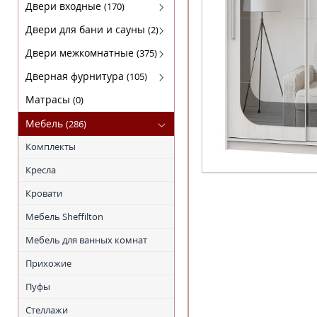
Кофемашины
FABER
Двери входные
(170)
Микроволновки
KRONA
Luxor(Люксор)
Двери для бани и сауны
(2)
Поверхности газовые
SHINDO
Гарда
Двери для бани
Двери межкомнатные
(375)
Поверхности электрические
TEKA
МагнаБел
Амати
Дверная фурнитура
(105)
Холодильники
ПРОМЕТ
Бона
Arni (Арни)
Матрасы
(0)
Сталлер
Двери из массива ольхи
Arni Lux
Мебель
(286)
Массив сосны
Lockit (Локит)
Комплекты
Экошпон STARK
VELA (ВЕЛА)
Кресла
Экошпон DEFORM
Нора-M
Кровати
Экошпон PORTAS
Мебель Sheffilton
ЭКОШПОН СЕРИЯ "F"
Мебель для ванных комнат
ЭКОШПОН СЕРИЯ "L"
Прихожие
ЭКОШПОН Серия "S"
Пуфы
ЭКОШПОН СЕРИЯ "v"
Стеллажи