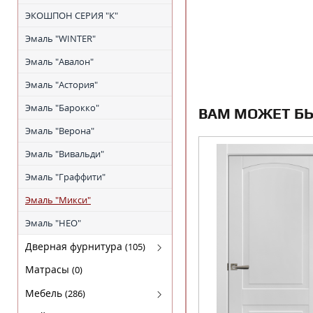
ЭКОШПОН СЕРИЯ "К"
Эмаль "WINTER"
Эмаль "Авалон"
Эмаль "Астория"
Эмаль "Барокко"
ВАМ МОЖЕТ Б
Эмаль "Верона"
Эмаль "Вивальди"
Эмаль "Граффити"
Эмаль "Микси"
Эмаль "НЕО"
Дверная фурнитура
(105)
Arni (Арни)
Матрасы
(0)
Arni Lux
Мебель
(286)