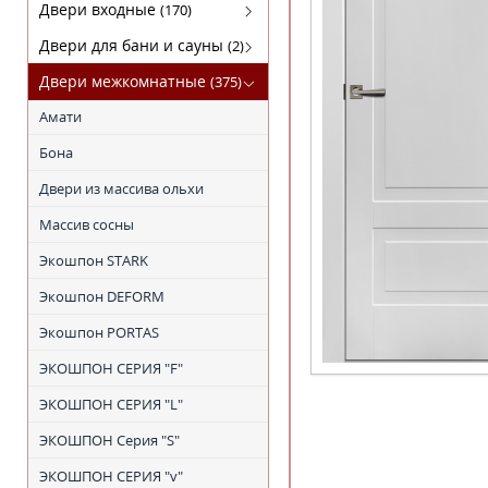
Кофемашины
FABER
Двери входные
(170)
Микроволновки
KRONA
Luxor(Люксор)
Двери для бани и сауны
(2)
Поверхности газовые
SHINDO
Гарда
Двери для бани
Двери межкомнатные
(375)
Поверхности электрические
TEKA
МагнаБел
Амати
Холодильники
ПРОМЕТ
Бона
Сталлер
Двери из массива ольхи
Массив сосны
Экошпон STARK
Экошпон DEFORM
Экошпон PORTAS
ЭКОШПОН СЕРИЯ "F"
ЭКОШПОН СЕРИЯ "L"
ЭКОШПОН Серия "S"
ЭКОШПОН СЕРИЯ "v"