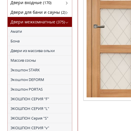
Кофемашины
FABER
Двери входные
(170)
Микроволновки
KRONA
Luxor(Люксор)
Двери для бани и сауны
(2)
Поверхности газовые
SHINDO
Гарда
Двери для бани
Двери межкомнатные
(375)
Поверхности электрические
TEKA
МагнаБел
Амати
Холодильники
ПРОМЕТ
Бона
Сталлер
Двери из массива ольхи
Массив сосны
Экошпон STARK
Экошпон DEFORM
Экошпон PORTAS
ЭКОШПОН СЕРИЯ "F"
ЭКОШПОН СЕРИЯ "L"
ЭКОШПОН Серия "S"
ЭКОШПОН СЕРИЯ "v"