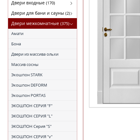
Кофемашины
FABER
Двери входные
(170)
Микроволновки
KRONA
Luxor(Люксор)
Двери для бани и сауны
(2)
Поверхности газовые
SHINDO
Гарда
Двери для бани
Двери межкомнатные
(375)
Поверхности электрические
TEKA
МагнаБел
Амати
Холодильники
ПРОМЕТ
Бона
Сталлер
Двери из массива ольхи
Массив сосны
Экошпон STARK
Экошпон DEFORM
Экошпон PORTAS
ЭКОШПОН СЕРИЯ "F"
ЭКОШПОН СЕРИЯ "L"
ЭКОШПОН Серия "S"
ЭКОШПОН СЕРИЯ "v"