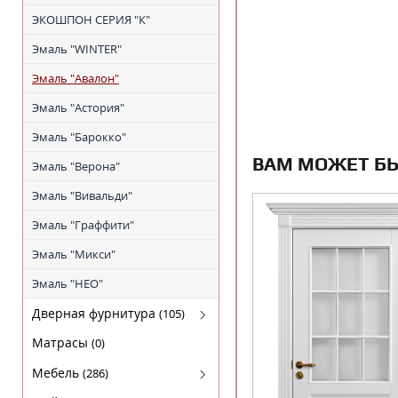
ЭКОШПОН СЕРИЯ "К"
Эмаль "WINTER"
Эмаль "Авалон"
Эмаль "Астория"
Эмаль "Барокко"
ВАМ МОЖЕТ Б
Эмаль "Верона"
Эмаль "Вивальди"
Эмаль "Граффити"
Эмаль "Микси"
Эмаль "НЕО"
Дверная фурнитура
(105)
Arni (Арни)
Матрасы
(0)
Arni Lux
Мебель
(286)