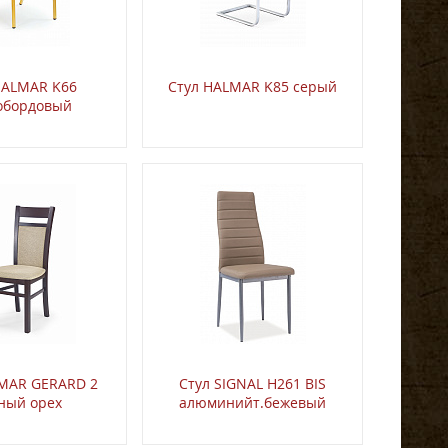
HALMAR K66
Стул HALMAR K85 серый
обордовый
LMAR GERARD 2
Стул SIGNAL H261 BIS
ный орех
алюминийт.бежевый