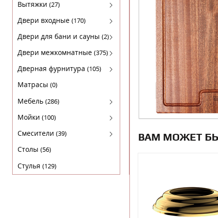
Духовые шкафы
Вытяжки
(27)
Кофемашины
FABER
Двери входные
(170)
Микроволновки
KRONA
Luxor(Люксор)
Двери для бани и сауны
(2)
Поверхности газовые
SHINDO
Гарда
Двери для бани
Двери межкомнатные
(375)
Поверхности электрические
TEKA
МагнаБел
Амати
Дверная фурнитура
(105)
Холодильники
ПРОМЕТ
Бона
Arni (Арни)
Матрасы
(0)
Сталлер
Двери из массива ольхи
Arni Lux
Мебель
(286)
Массив сосны
Lockit (Локит)
Комплекты
Мойки
(100)
Экошпон STARK
VELA (ВЕЛА)
Кресла
Гранитные
Смесители
(39)
ВАМ МОЖЕТ Б
Экошпон DEFORM
Нора-M
Кровати
Нержавейка
Для кухни
Столы
(56)
Экошпон PORTAS
Мебель Sheffilton
Стулья
(129)
ЭКОШПОН СЕРИЯ "F"
Мебель для ванных комнат
ЭКОШПОН СЕРИЯ "L"
Прихожие
ЭКОШПОН Серия "S"
Пуфы