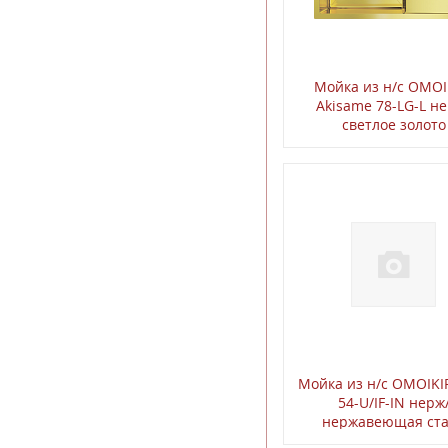
ЭКОШПОН СЕРИЯ "К"
Тумбы
Эмаль "WINTER"
Шкаф навесной
Мойка из н/с OMOI
Эмаль "Авалон"
Шкаф распашной
Akisame 78-LG-L н
Эмаль "Астория"
Шкаф угловой
светлое золото
Эмаль "Барокко"
Шкаф-витрина
Эмаль "Верона"
ШКАФ-КУПЕ
Эмаль "Вивальди"
Эмаль "Граффити"
Эмаль "Микси"
Эмаль "НЕО"
Мойка из н/с OMOIKI
54-U/IF-IN нерж
нержавеющая ст