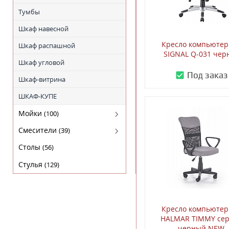
ЭКОШПОН СЕРИЯ "К"
Тумбы
Эмаль "WINTER"
Шкаф навесной
Кресло компьютер
Эмаль "Авалон"
Шкаф распашной
SIGNAL Q-031 чер
Эмаль "Астория"
Шкаф угловой
Под заказ
Эмаль "Барокко"
Шкаф-витрина
Эмаль "Верона"
ШКАФ-КУПЕ
Эмаль "Вивальди"
Мойки
(100)
Эмаль "Граффити"
Гранитные
Смесители
(39)
Эмаль "Микси"
Нержавейка
Для кухни
Столы
(56)
Эмаль "НЕО"
Стулья
(129)
Кресло компьютер
HALMAR TIMMY се
черный NEW