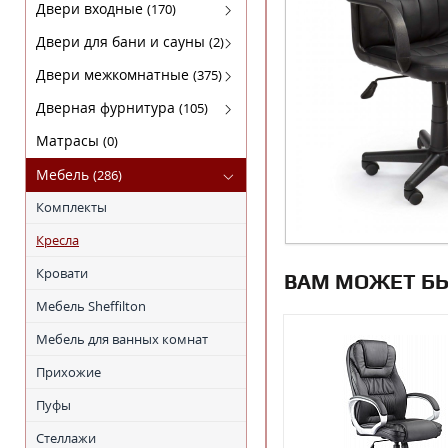
Кофемашины
FABER
Двери входные
(170)
Микроволновки
KRONA
Luxor(Люксор)
Двери для бани и сауны
(2)
Поверхности газовые
SHINDO
Гарда
Двери для бани
Двери межкомнатные
(375)
Поверхности электрические
TEKA
МагнаБел
Амати
Дверная фурнитура
(105)
Холодильники
ПРОМЕТ
Бона
Arni (Арни)
Матрасы
(0)
Сталлер
Двери из массива ольхи
Arni Lux
Мебель
(286)
Массив сосны
Lockit (Локит)
Комплекты
Экошпон STARK
VELA (ВЕЛА)
Кресла
Экошпон DEFORM
Нора-M
Кровати
ВАМ МОЖЕТ Б
Экошпон PORTAS
Мебель Sheffilton
ЭКОШПОН СЕРИЯ "F"
Мебель для ванных комнат
ЭКОШПОН СЕРИЯ "L"
Прихожие
ЭКОШПОН Серия "S"
Пуфы
ЭКОШПОН СЕРИЯ "v"
Стеллажи