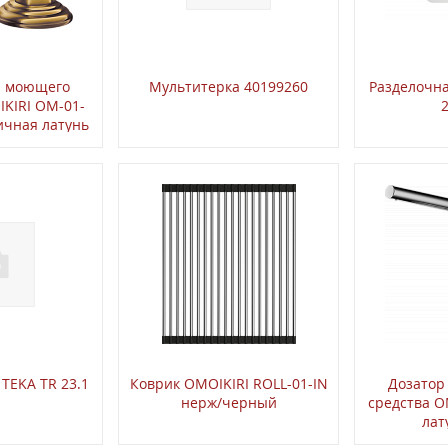
я моющего
Мультитерка 40199260
Разделочн
IKIRI OM-01-
ичная латунь
TEKA TR 23.1
Коврик OMOIKIRI ROLL-01-IN
Дозатор
нерж/черный
средства O
лат