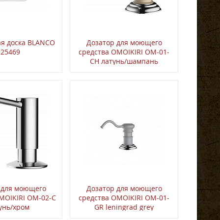
ая доска BLANCO
Дозатор для моющего
225469
средства OMOIKIRI ОМ-01-
CH латунь/шампань
 для моющего
Дозатор для моющего
MOIKIRI OM-02-C
средства OMOIKIRI OM-01-
унь/хром
GR leningrad grey