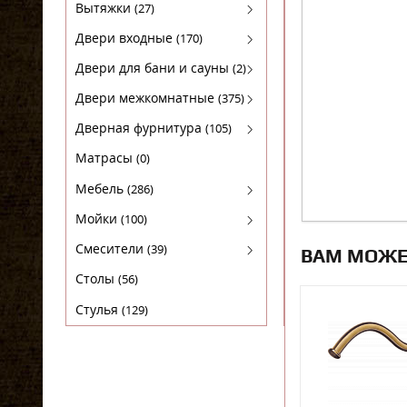
Духовые шкафы
Вытяжки
(27)
Кофемашины
FABER
Двери входные
(170)
Микроволновки
KRONA
Luxor(Люксор)
Двери для бани и сауны
(2)
Поверхности газовые
SHINDO
Гарда
Двери для бани
Двери межкомнатные
(375)
Поверхности электрические
TEKA
МагнаБел
Амати
Дверная фурнитура
(105)
Холодильники
ПРОМЕТ
Бона
Arni (Арни)
Матрасы
(0)
Сталлер
Двери из массива ольхи
Arni Lux
Мебель
(286)
Массив сосны
Lockit (Локит)
Комплекты
Мойки
(100)
Экошпон STARK
VELA (ВЕЛА)
Кресла
Гранитные
Смесители
(39)
ВАМ МОЖЕ
Экошпон DEFORM
Нора-M
Кровати
Нержавейка
Для кухни
Столы
(56)
Экошпон PORTAS
Мебель Sheffilton
Стулья
(129)
ЭКОШПОН СЕРИЯ "F"
Мебель для ванных комнат
ЭКОШПОН СЕРИЯ "L"
Прихожие
ЭКОШПОН Серия "S"
Пуфы