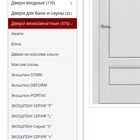
Кофемашины
FABER
Двери входные
(170)
Микроволновки
KRONA
Luxor(Люксор)
Двери для бани и сауны
(2)
Поверхности газовые
SHINDO
Гарда
Двери для бани
Двери межкомнатные
(375)
Поверхности электрические
TEKA
МагнаБел
Амати
Холодильники
ПРОМЕТ
Бона
Сталлер
Двери из массива ольхи
Массив сосны
Экошпон STARK
Экошпон DEFORM
Экошпон PORTAS
ЭКОШПОН СЕРИЯ "F"
ЭКОШПОН СЕРИЯ "L"
ЭКОШПОН Серия "S"
ЭКОШПОН СЕРИЯ "v"