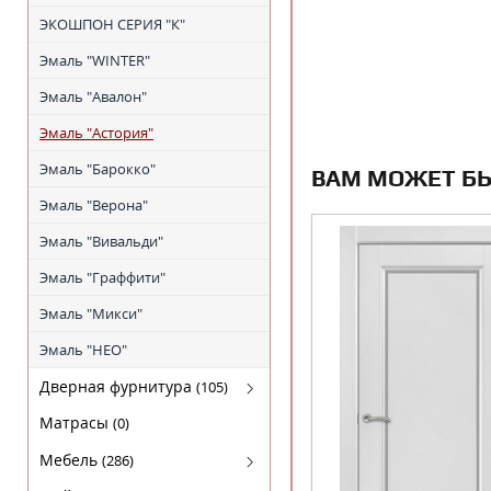
ЭКОШПОН СЕРИЯ "К"
Эмаль "WINTER"
Эмаль "Авалон"
Эмаль "Астория"
Эмаль "Барокко"
ВАМ МОЖЕТ Б
Эмаль "Верона"
Эмаль "Вивальди"
Эмаль "Граффити"
Эмаль "Микси"
Эмаль "НЕО"
Дверная фурнитура
(105)
Arni (Арни)
Матрасы
(0)
Arni Lux
Мебель
(286)