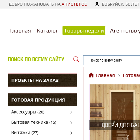
ДОБРО ПОЖАЛОВАТЬ НА
АПИС ПЛЮС
БОБРУЙСК, 50 ЛЕТ
Главная
Каталог
Товары недели
Агентство 
ПОИСК ПО ВСЕМУ САЙТУ
Главная
Готова
ПРОЕКТЫ НА ЗАКАЗ
ГОТОВАЯ ПРОДУКЦИЯ
Аксессуары
(20)
Аксессуары для бытовой техники
Бытовая техника
(15)
ДВЕРИ ДЛЯ БА
Духовые шкафы
Вытяжки
(27)