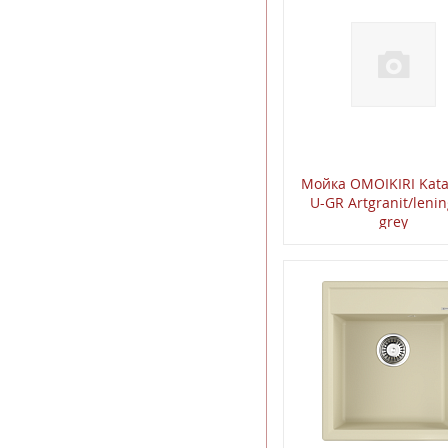
Мойкa OMOIKIRI Kata
U-GR Artgranit/leni
grey