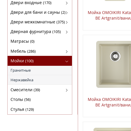
Кофемашины
FABER
Двери входные
(170)
Микроволновки
KRONA
Luxor(Люксор)
Двери для бани и сауны
(2)
Мойкa OMOIKIRI Kata
BE Artgranit/вани
Поверхности газовые
SHINDO
Гарда
Двери для бани
Двери межкомнатные
(375)
Поверхности электрические
TEKA
МагнаБел
Амати
Дверная фурнитура
(105)
Холодильники
ПРОМЕТ
Бона
Arni (Арни)
Матрасы
(0)
Сталлер
Двери из массива ольхи
Arni Lux
Мебель
(286)
Массив сосны
Lockit (Локит)
Комплекты
Мойки
(100)
Экошпон STARK
VELA (ВЕЛА)
Кресла
Гранитные
Экошпон DEFORM
Нора-M
Кровати
Нержавейка
Экошпон PORTAS
Мебель Sheffilton
Смесители
(39)
ЭКОШПОН СЕРИЯ "F"
Мебель для ванных комнат
Для кухни
Столы
Мойкa OMOIKIRI Kata
(56)
BE Artgranit/вани
ЭКОШПОН СЕРИЯ "L"
Прихожие
Стулья
(129)
ЭКОШПОН Серия "S"
Пуфы
ЭКОШПОН СЕРИЯ "v"
Стеллажи