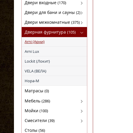
Кофемашины
FABER
Двери входные
(170)
Микроволновки
KRONA
Luxor(Люксор)
Двери для бани и сауны
(2)
Поверхности газовые
SHINDO
Гарда
Двери для бани
Двери межкомнатные
(375)
Поверхности электрические
TEKA
МагнаБел
Амати
Дверная фурнитура
(105)
Холодильники
ПРОМЕТ
Бона
Arni (Арни)
Сталлер
Двери из массива ольхи
Arni Lux
Массив сосны
Lockit (Локит)
Экошпон STARK
VELA (ВЕЛА)
Экошпон DEFORM
Нора-M
Экошпон PORTAS
Матрасы
(0)
ЭКОШПОН СЕРИЯ "F"
Мебель
(286)
ЭКОШПОН СЕРИЯ "L"
Комплекты
Мойки
(100)
ЭКОШПОН Серия "S"
Кресла
Гранитные
Смесители
(39)
ЭКОШПОН СЕРИЯ "v"
Кровати
Нержавейка
Для кухни
Столы
(56)