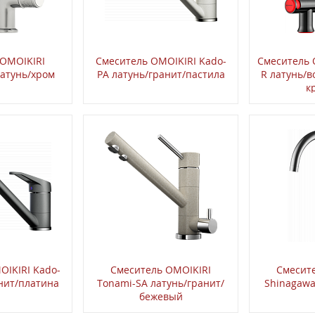
 OMOIKIRI
Смеситель OMOIKIRI Kado-
Смеситель 
латунь/хром
PA латунь/гранит/пастила
R латунь/в
к
OIKIRI Kado-
Смеситель OMOIKIRI
Смесит
анит/платина
Tonami-SA латунь/гранит/
Shinagawa
бежевый