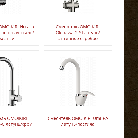
OMOIKIRI Hotaru-
Смеситель OMOIKIRI
ороненая сталь/
Okinawa-2-SI латунь/
расный
античное серебро
ель OMOIKIRI
Смеситель OMOIKIRI Umi-PA
-C латунь/хром
латунь/пастила